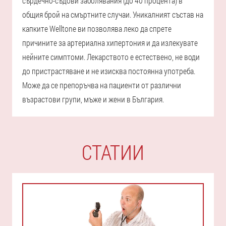
сърдечно-съдови заболявания (до 40 процента) в
общия брой на смъртните случаи. Уникалният състав на
капките Welltone ви позволява леко да спрете
причините за артериална хипертония и да излекувате
нейните симптоми. Лекарството е естествено, не води
до пристрастяване и не изисква постоянна употреба.
Може да се препоръчва на пациенти от различни
възрастови групи, мъже и жени в България.
СТАТИИ