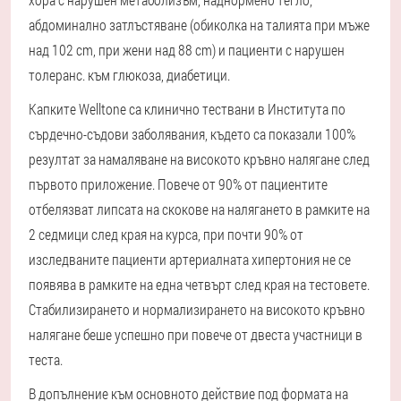
абдоминално затлъстяване (обиколка на талията при мъже
над 102 cm, при жени над 88 cm) и пациенти с нарушен
толеранс. към глюкоза, диабетици.
Капките Welltone са клинично тествани в Института по
сърдечно-съдови заболявания, където са показали 100%
резултат за намаляване на високото кръвно налягане след
първото приложение. Повече от 90% от пациентите
отбелязват липсата на скокове на налягането в рамките на
2 седмици след края на курса, при почти 90% от
изследваните пациенти артериалната хипертония не се
появява в рамките на една четвърт след края на тестовете.
Стабилизирането и нормализирането на високото кръвно
налягане беше успешно при повече от двеста участници в
теста.
В допълнение към основното действие под формата на