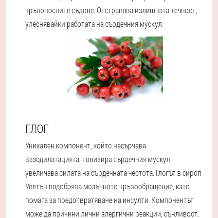
кръвоносните съдове. Отстранява излишната течност,
улеснявайки работата на сърдечния мускул.
ГЛОГ
Уникален компонент, който насърчава
вазодилатацията, тонизира сърдечния мускул,
увеличава силата на сърдечната честота. Глогът в сироп
Уелтън подобрява мозъчното кръвообращение, като
помага за предотвратяване на инсулти. Компонентът
може да причини лични алергични реакции, сънливост.