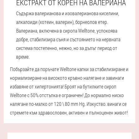
ЕКСТРАКТ ОТ КОРЕН НА ВАЛЕРИАНА
Съдържа валерианова и изовалерианова киселини,
алкалоиди (хотеин, валерин), борнеолов етер.
Валериана, включена в сиропа Welltone, успокоява
добре, стабилизира съня и състоянието на нервната
система постепенно, нежно, но за дълъг период от
време.
Побързайте да поръчате Welltone капки за стабилизиране и
нормализиране на високото кръвно налягане и завинаги
избавяне от хипертонията! Броят на бутилките сироп
Welltone с 50% отстъпка е ограничен! До нормално ниско
налягане по-малко от 120 \ 80 mm Hg. Изкуство. винаги се
стремете към здравословен, активен и пълноценен живот!