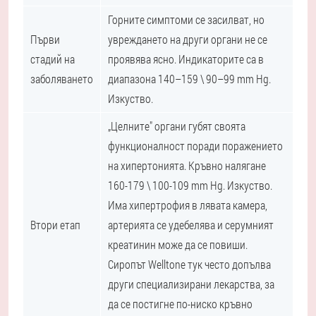
Горните симптоми се засилват, но
Първи
увреждането на други органи не се
стадий на
проявява ясно. Индикаторите са в
заболяването
диапазона 140–159 \ 90–99 mm Hg.
Изкуство.
„Целните" органи губят своята
функционалност поради поражението
на хипертонията. Кръвно налягане
160-179 \ 100-109 mm Hg. Изкуство.
Има хипертрофия в лявата камера,
Втори етап
артерията се удебелява и серумният
креатинин може да се повиши.
Сиропът Welltone тук често допълва
други специализирани лекарства, за
да се постигне по-ниско кръвно