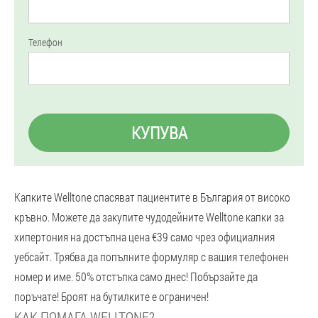
Телефон
КУПУВА
Капките Welltone спасяват пациентите в България от високо
кръвно. Можете да закупите чудодейните Welltone капки за
хипертония на достъпна цена €39 само чрез официалния
уебсайт. Трябва да попълните формуляр с вашия телефонен
номер и име. 50% отстъпка само днес! Побързайте да
поръчате! Броят на бутилките е ограничен!
КАК ПОМАГА WELLTONE?