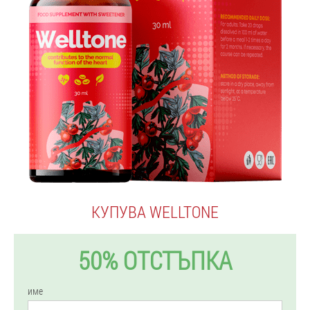
КУПУВА WELLTONE
50% ОТСТЪПКА
име