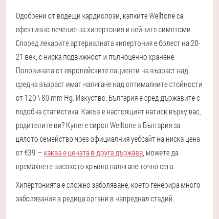
Одобрени от водещи кардиолози, капките Welltone са
ефективно лечение на хипертония и нейните симптоми.
Според лекарите артериалната хипертония е болест на 20-
21 век, с ниска подвижност и пълноценно хранене.
Половината от европейските пациенти на възраст над
средна възраст имат налягане над оптималните стойности
от 120 \ 80 mm Hg. Изкуство. България е сред държавите с
подобна статистика. Какъв е настоящият натиск върху вас,
родителите ви? Купете сироп Welltone в България за
цялото семейство чрез официалния уебсайт на ниска цена
от €39 —
каква е цената в друга държава
, можете да
премахнете високото кръвно налягане точно сега.
Хипертонията е сложно заболяване, което генерира много
заболявания в редица органи в напреднал стадий.