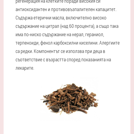
регенерация на клетките поради високия си
антиоксидантен и противовъзпалителен капацитет.
Съдържа етерични масла, включително високо
съдържание на цитрал (над 60 процента), а също така
има по-ниско съдържание на нерал, гераниол,
терпеноиди, фенол карбоксилни киселини. Алергиите
са редки. Компонентът се използва при деца в
съответствие с възрастта според показанията на
лекарите.