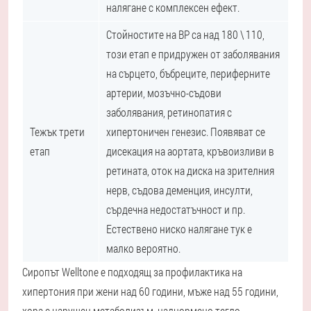
налягане с комплексен ефект.
Стойностите на BP са над 180 \ 110,
този етап е придружен от заболявания
на сърцето, бъбреците, периферните
артерии, мозъчно-съдови
заболявания, ретинопатия с
Тежък трети
хипертоничен генезис. Появяват се
етап
дисекация на аортата, кръвоизливи в
ретината, оток на диска на зрителния
нерв, съдова деменция, инсулти,
сърдечна недостатъчност и пр.
Естествено ниско налягане тук е
малко вероятно.
Сиропът Welltone е подходящ за профилактика на
хипертония при жени над 60 години, мъже над 55 години,
хора с нарушен метаболизъм, наднормено тегло,