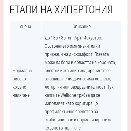
ЕТАПИ НА ХИПЕРТОНИЯ
сцена
Описание
До 139 \ 89 mm Арт. Изкуство.
Състоянието има значителни
признаци на дискомфорт. Главата
може да боли в областта на короната,
Нормално
слепоочията или тила, зрението се
високо
влошава периодично, има лош сън,
кръвно
летаргия или раздразнителност. Тук
налягане
капките Welltone трябва да се
използват като коригиращо
профилактично средство за
стабилизиране и нормализиране на
кръвното налягане.