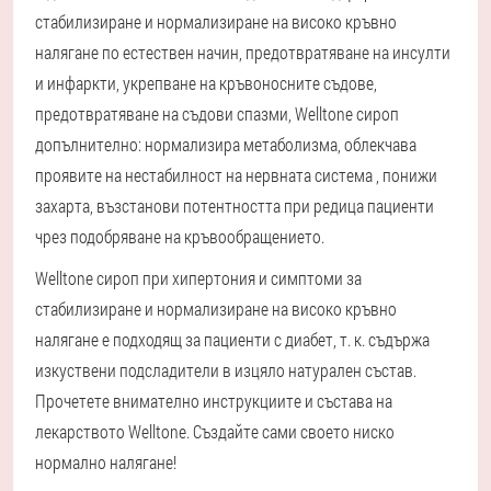
стабилизиране и нормализиране на високо кръвно
налягане по естествен начин, предотвратяване на инсулти
и инфаркти, укрепване на кръвоносните съдове,
предотвратяване на съдови спазми, Welltone сироп
допълнително: нормализира метаболизма, облекчава
проявите на нестабилност на нервната система , понижи
захарта, възстанови потентността при редица пациенти
чрез подобряване на кръвообращението.
Welltone сироп при хипертония и симптоми за
стабилизиране и нормализиране на високо кръвно
налягане е подходящ за пациенти с диабет, т. к. съдържа
изкуствени подсладители в изцяло натурален състав.
Прочетете внимателно инструкциите и състава на
лекарството Welltone. Създайте сами своето ниско
нормално налягане!